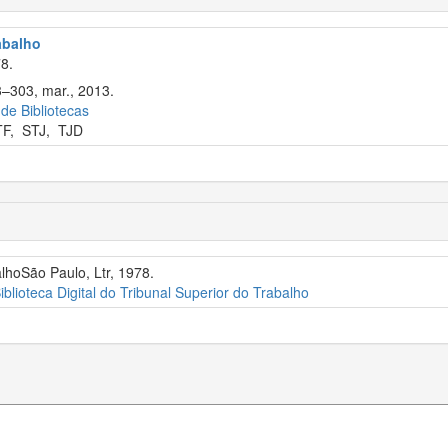
rabalho
8.
3–303, mar., 2013.
 de Bibliotecas
TF
,
STJ
,
TJD
alhoSão Paulo, Ltr, 1978.
iblioteca Digital do Tribunal Superior do Trabalho