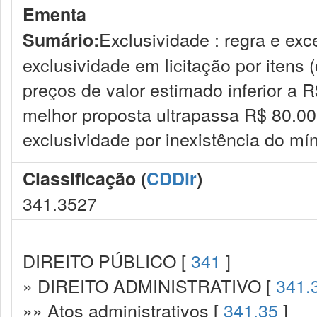
Ementa
Exclusividade : regra e exc
Sumário:
exclusividade em licitação por itens 
preços de valor estimado inferior a R
melhor proposta ultrapassa R$ 80.00
exclusividade por inexistência do mí
Classificação (
CDDir
)
341.3527
DIREITO PÚBLICO [
341
]
» DIREITO ADMINISTRATIVO [
341.
»» Atos administrativos [
341.35
]