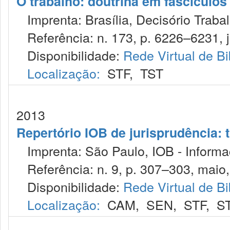
O trabalho: doutrina em fascículo
Imprenta: Brasília, Decisório Trabal
Referência: n. 173, p. 6226–6231, ju
Disponibilidade:
Rede Virtual de Bi
Localização:
STF
,
TST
2013
Repertório IOB de jurisprudência: t
Imprenta: São Paulo, IOB - Informaç
Referência: n. 9, p. 307–303, maio,
Disponibilidade:
Rede Virtual de Bi
Localização:
CAM
,
SEN
,
STF
,
S