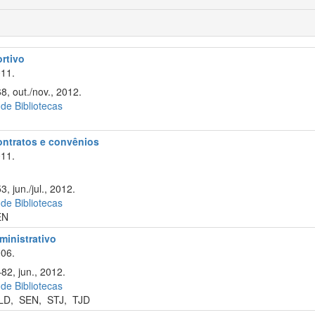
ortivo
11.
8, out./nov., 2012.
 de Bibliotecas
contratos e convênios
11.
, jun./jul., 2012.
 de Bibliotecas
EN
ministrativo
06.
82, jun., 2012.
 de Bibliotecas
LD
,
SEN
,
STJ
,
TJD