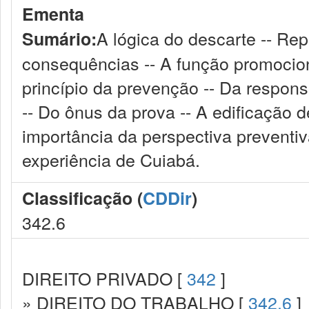
Ementa
A lógica do descarte -- Rep
Sumário:
consequências -- A função promociona
princípio da prevenção -- Da respon
-- Do ônus da prova -- A edificação 
importância da perspectiva preventiva
experiência de Cuiabá.
Classificação (
CDDir
)
342.6
DIREITO PRIVADO [
342
]
» DIREITO DO TRABALHO [
342.6
]