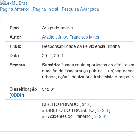
Página Anterior
|
Página Inicial
|
Pesquisa Avançada
Tipo
Artigo de revista
Autor
Araújo Júnior, Francisco Milton
Título
Responsabilidade civil e violência urbana
Data
2012, 2011
Ementa
Sumário:
Rumos contemporâneos do direito: amp
questão da insegurança pública -- (In)segurança 
urbana, ação indenizatória trabalhista e respo
Classificação
342.61
(
CDDir
)
DIREITO PRIVADO [
342
]
» DIREITO DO TRABALHO [
342.6
]
»» Acidentes do Trabalho [
342.61
]