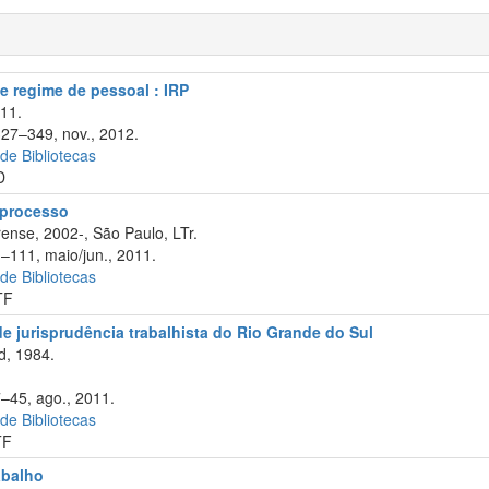
de regime de pessoal : IRP
011.
327–349, nov., 2012.
 de Bibliotecas
D
e processo
ense, 2002-, São Paulo, LTr.
1–111, maio/jun., 2011.
 de Bibliotecas
TF
 de jurisprudência trabalhista do Rio Grande do Sul
d, 1984.
7–45, ago., 2011.
 de Bibliotecas
TF
abalho