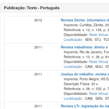
Publicação: Texto - Português
2012
Revista Zênite: informativo 
Imprenta: Curitiba, Zênite, 2
Referência: v. 12, n. 136, p. 
Disponibilidade:
Rede Virtual
Localização:
SEN
,
STJ
,
TC
2011
Revista trabalhista: direito 
Imprenta: Rio de Janeiro, For
Referência: v. 10, n. 38, p. 8
Disponibilidade:
Rede Virtual
Localização:
CAM
,
MJU
,
S
2011
Justiça do trabalho: revista
Imprenta: Porto Alegre, HS E
Descrição Física: 33 v.
Referência: v. 28, n. 332, p. 
Disponibilidade:
Rede Virtual
Localização:
CAM
,
SEN
,
S
2011
Revista LTr: legislação do tr