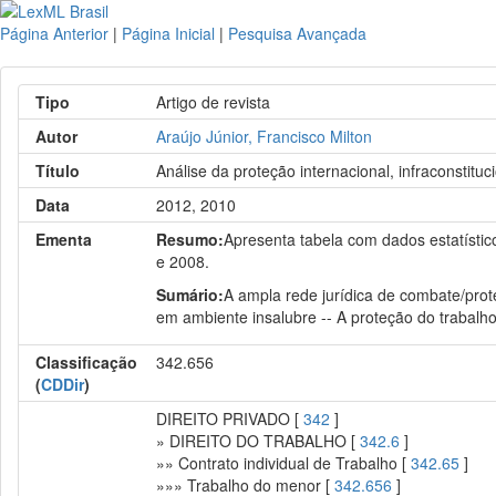
Página Anterior
|
Página Inicial
|
Pesquisa Avançada
Tipo
Artigo de revista
Autor
Araújo Júnior, Francisco Milton
Título
Análise da proteção internacional, infraconstit
Data
2012, 2010
Ementa
Resumo:
Apresenta tabela com dados estatístic
e 2008.
Sumário:
A ampla rede jurídica de combate/proteç
em ambiente insalubre -- A proteção do trabalho 
Classificação
342.656
(
CDDir
)
DIREITO PRIVADO [
342
]
» DIREITO DO TRABALHO [
342.6
]
»» Contrato individual de Trabalho [
342.65
]
»»» Trabalho do menor [
342.656
]