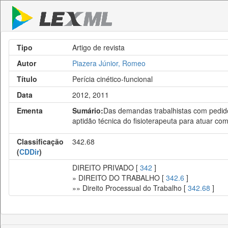
Tipo
Artigo de revista
Autor
Piazera Júnior, Romeo
Título
Perícia cinético-funcional
Data
2012, 2011
Ementa
Sumário:
Das demandas trabalhistas com pedidos
aptidão técnica do fisioterapeuta para atuar como
Classificação
342.68
(
CDDir
)
DIREITO PRIVADO [
342
]
» DIREITO DO TRABALHO [
342.6
]
»» Direito Processual do Trabalho [
342.68
]