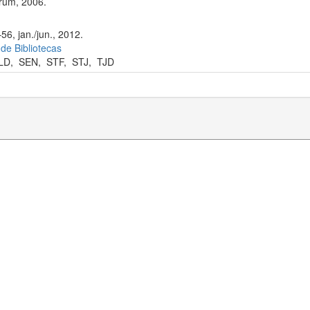
rum, 2006.
56, jan./jun., 2012.
 de Bibliotecas
LD
,
SEN
,
STF
,
STJ
,
TJD