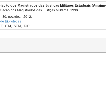
iação dos Magistrados das Justiças Militares Estaduais (Amajme
iação dos Magistrados das Justiças Militares, 1996.
9–30, nov./dez., 2012.
 de Bibliotecas
TF
,
STJ
,
STM
,
TJD