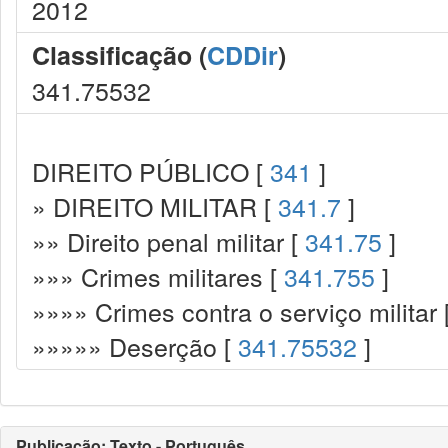
2012
Classificação (
CDDir
)
341.75532
DIREITO PÚBLICO [
341
]
» DIREITO MILITAR [
341.7
]
»» Direito penal militar [
341.75
]
»»» Crimes militares [
341.755
]
»»»» Crimes contra o serviço militar 
»»»»» Deserção [
341.75532
]
Publicação: Texto - Português