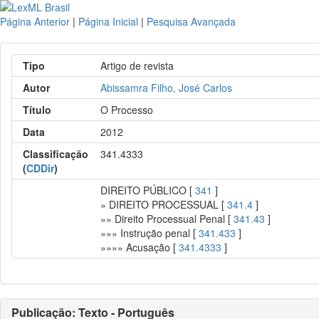
Página Anterior
|
Página Inicial
|
Pesquisa Avançada
Tipo
Artigo de revista
Autor
Abissamra Filho, José Carlos
Título
O Processo
Data
2012
Classificação
341.4333
(
CDDir
)
DIREITO PÚBLICO [
341
]
» DIREITO PROCESSUAL [
341.4
]
»» Direito Processual Penal [
341.43
]
»»» Instrução penal [
341.433
]
»»»» Acusação [
341.4333
]
Publicação: Texto - Português