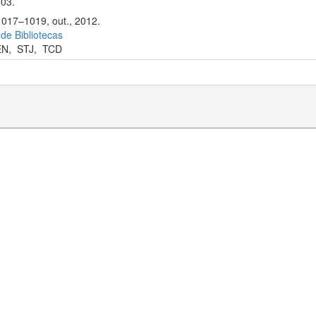
003.
1017–1019, out., 2012.
 de Bibliotecas
EN
,
STJ
,
TCD