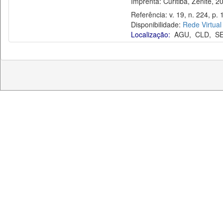
Imprenta: Curitiba, Zênite, 2
Referência: v. 19, n. 224, p. 
Disponibilidade:
Rede Virtual
Localização:
AGU
,
CLD
,
S