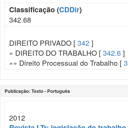
Classificação (
CDDir
)
342.68
DIREITO PRIVADO [
342
]
» DIREITO DO TRABALHO [
342.6
]
»» Direito Processual do Trabalho [
3
Publicação: Texto - Português
2012
Revista LTr: legislação do trabalho