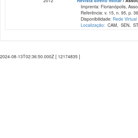
2012
Revista direito militar
/ Assoc
Imprenta: Florianópolis, Assoc
Referência: v. 15, n. 95, p. 3
Disponibilidade:
Rede Virtual
Localização:
CAM
,
SEN
,
S
2024-08-13T02:36:50.000Z [ 12174835 ]