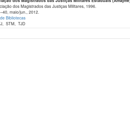
iação dos Magistrados das Justiças Militares Estaduais (Amajme
iação dos Magistrados das Justiças Militares, 1996.
6–40, maio/jun., 2012.
 de Bibliotecas
TJ
,
STM
,
TJD