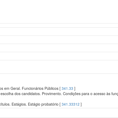
os em Geral. Funcionários Públicos [
341.33
]
escolha dos candidatos. Provimento. Condições para o acesso às funçõ
tulos. Estágios. Estágio probatório [
341.33312
]