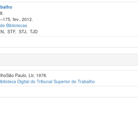
abalho
8.
–175, fev., 2012.
 de Bibliotecas
EN
,
STF
,
STJ
,
TJD
alhoSão Paulo, Ltr, 1978.
iblioteca Digital do Tribunal Superior do Trabalho