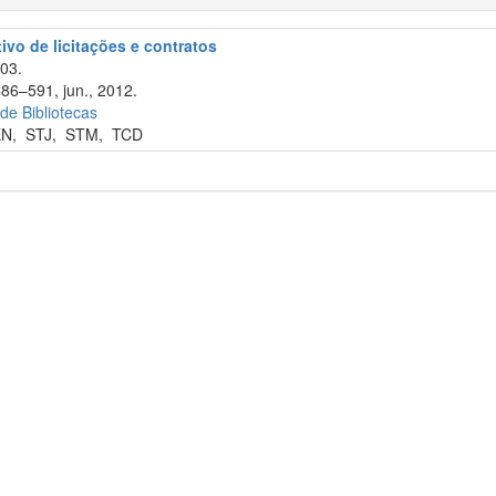
tivo de licitações e contratos
003.
586–591, jun., 2012.
 de Bibliotecas
EN
,
STJ
,
STM
,
TCD