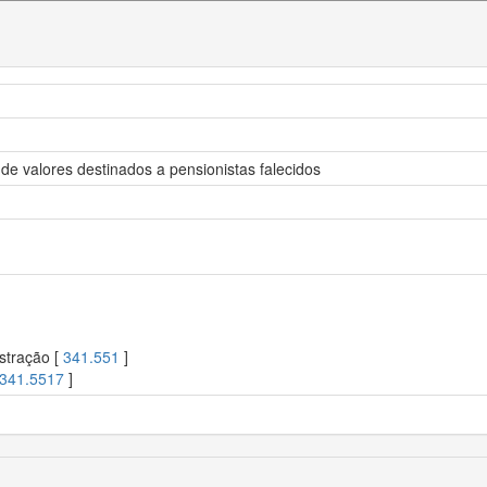
de valores destinados a pensionistas falecidos
stração [
341.551
]
341.5517
]