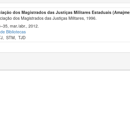
iação dos Magistrados das Justiças Militares Estaduais (Amajme
iação dos Magistrados das Justiças Militares, 1996.
3–35, mar./abr., 2012.
 de Bibliotecas
TJ
,
STM
,
TJD