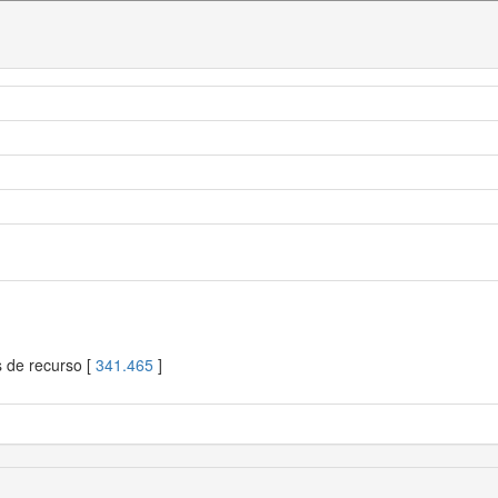
s de recurso [
341.465
]