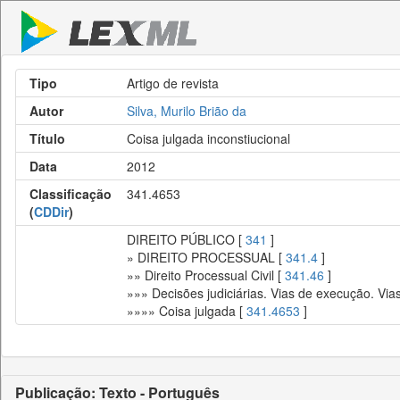
Tipo
Artigo de revista
Autor
Silva, Murilo Brião da
Título
Coisa julgada inconstiucional
Data
2012
Classificação
341.4653
(
CDDir
)
DIREITO PÚBLICO [
341
]
» DIREITO PROCESSUAL [
341.4
]
»» Direito Processual Civil [
341.46
]
»»» Decisões judiciárias. Vias de execução. Via
»»»» Coisa julgada [
341.4653
]
Publicação: Texto - Português