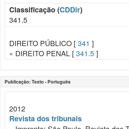
Classificação (
CDDir
)
341.5
DIREITO PÚBLICO [
341
]
» DIREITO PENAL [
341.5
]
Publicação: Texto - Português
2012
Revista dos tribunais
Imprenta: São Paulo, Revista dos T