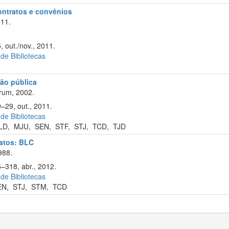
contratos e convênios
11.
, out./nov., 2011.
 de Bibliotecas
ão pública
rum, 2002.
9–29, out., 2011.
 de Bibliotecas
LD
,
MJU
,
SEN
,
STF
,
STJ
,
TCD
,
TJD
ratos: BLC
988.
5–318, abr., 2012.
 de Bibliotecas
EN
,
STJ
,
STM
,
TCD