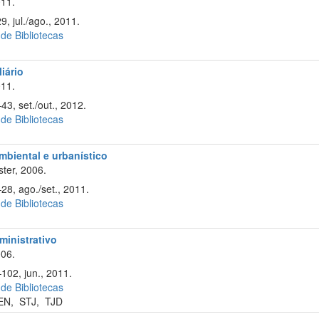
11.
9, jul./ago., 2011.
 de Bibliotecas
liário
11.
43, set./out., 2012.
 de Bibliotecas
ambiental e urbanístico
ter, 2006.
28, ago./set., 2011.
 de Bibliotecas
ministrativo
06.
102, jun., 2011.
 de Bibliotecas
EN
,
STJ
,
TJD