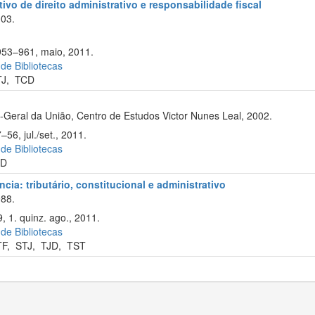
ivo de direito administrativo e responsabilidade fiscal
003.
 953–961, maio, 2011.
 de Bibliotecas
TJ
,
TCD
-Geral da União, Centro de Estudos Victor Nunes Leal, 2002.
56, jul./set., 2011.
 de Bibliotecas
JD
cia: tributário, constitucional e administrativo
88.
 1. quinz. ago., 2011.
 de Bibliotecas
TF
,
STJ
,
TJD
,
TST