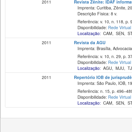
2011
Revista Zênite: IDAF informat
Imprenta: Curitiba, Zênite, 2
Descrição Física: 8 v.
Referência: v. 10, n. 118, p.
Disponibilidade:
Rede Virtual
Localização:
CAM
,
SEN
,
S
2011
Revista da AGU
Imprenta: Brasília, Advocacia
Referência: v. 10, n. 29, p. 37–
Disponibilidade:
Rede Virtual
Localização:
AGU
,
MJU
,
T
2011
Repertório IOB de jurisprudên
Imprenta: São Paulo, IOB, 19
Referência: n. 15, p. 496–489,
Disponibilidade:
Rede Virtual
Localização:
CAM
,
SEN
,
S