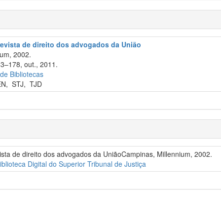
revista de direito dos advogados da União
um, 2002.
43–178, out., 2011.
 de Bibliotecas
EN
,
STJ
,
TJD
vista de direito dos advogados da UniãoCampinas, Millennium, 2002.
iblioteca Digital do Superior Tribunal de Justiça