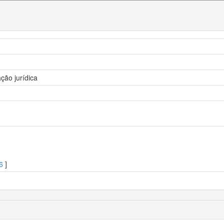
ação jurídica
6
]