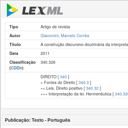
Tipo
Artigo de revista
Autor
Giacomini, Marcelo Corrêa
Título
A construção discursivo-doutrinária da interpret
Data
2011
Classificação
340.326
(
CDDir
)
DIREITO [
340
]
» Fontes do Direito [
340.3
]
»» Leis. Direito positivo [
340.32
]
»»» Interpretação da lei. Hermenêutica [
340.32
Publicação: Texto - Português