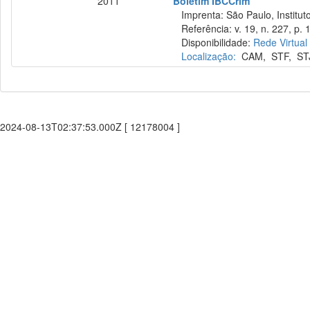
2011
Boletim IBCCrim
Imprenta: São Paulo, Instituto
Referência: v. 19, n. 227, p. 
Disponibilidade:
Rede Virtual
Localização:
CAM
,
STF
,
ST
2024-08-13T02:37:53.000Z [ 12178004 ]