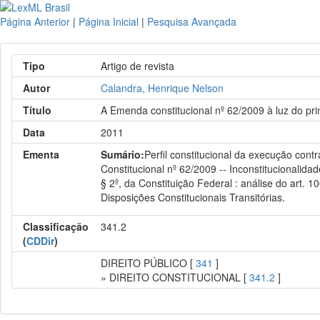
Página Anterior
|
Página Inicial
|
Pesquisa Avançada
Tipo
Artigo de revista
Autor
Calandra, Henrique Nelson
Título
A Emenda constitucional nº 62/2009 à luz do pri
Data
2011
Ementa
Sumário:
Perfil constitucional da execução cont
Constitucional nº 62/2009 -- Inconstitucionalid
§ 2º, da Constituição Federal : análise do art. 10
Disposições Constitucionais Transitórias.
Classificação
341.2
(
CDDir
)
DIREITO PÚBLICO [
341
]
» DIREITO CONSTITUCIONAL [
341.2
]