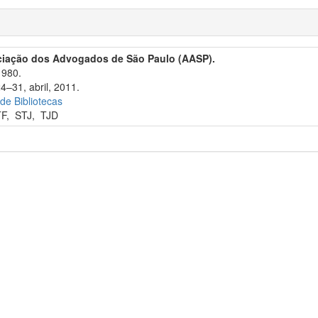
ciação dos Advogados de São Paulo (AASP).
1980.
4–31, abril, 2011.
 de Bibliotecas
TF
,
STJ
,
TJD