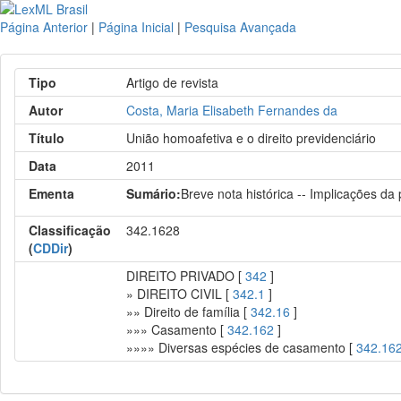
Página Anterior
|
Página Inicial
|
Pesquisa Avançada
Tipo
Artigo de revista
Autor
Costa, Maria Elisabeth Fernandes da
Título
União homoafetiva e o direito previdenciário
Data
2011
Ementa
Sumário:
Breve nota histórica -- Implicações da 
Classificação
342.1628
(
CDDir
)
DIREITO PRIVADO [
342
]
» DIREITO CIVIL [
342.1
]
»» Direito de família [
342.16
]
»»» Casamento [
342.162
]
»»»» Diversas espécies de casamento [
342.16