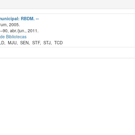
 municipal: RBDM. --
rum, 2005.
–90, abr./jun., 2011.
 de Bibliotecas
LD
,
MJU
,
SEN
,
STF
,
STJ
,
TCD