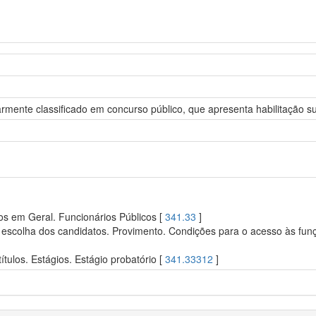
armente classificado em concurso público, que apresenta habilitação su
os em Geral. Funcionários Públicos [
341.33
]
escolha dos candidatos. Provimento. Condições para o acesso às funçõ
tulos. Estágios. Estágio probatório [
341.33312
]