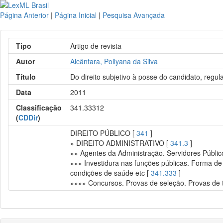
Página Anterior
|
Página Inicial
|
Pesquisa Avançada
Tipo
Artigo de revista
Autor
Alcântara, Pollyana da Silva
Título
Do direito subjetivo à posse do candidato, regul
Data
2011
Classificação
341.33312
(
CDDir
)
DIREITO PÚBLICO [
341
]
» DIREITO ADMINISTRATIVO [
341.3
]
»» Agentes da Administração. Servidores Públic
»»» Investidura nas funções públicas. Forma de 
condições de saúde etc [
341.333
]
»»»» Concursos. Provas de seleção. Provas de tí