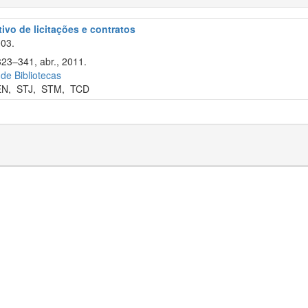
tivo de licitações e contratos
003.
323–341, abr., 2011.
 de Bibliotecas
EN
,
STJ
,
STM
,
TCD