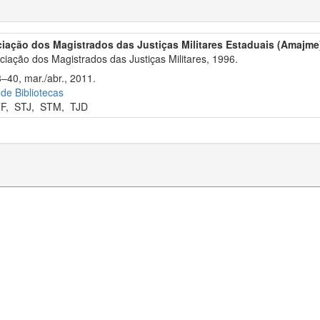
iação dos Magistrados das Justiças Militares Estaduais (Amajme
iação dos Magistrados das Justiças Militares, 1996.
8–40, mar./abr., 2011.
 de Bibliotecas
F
,
STJ
,
STM
,
TJD