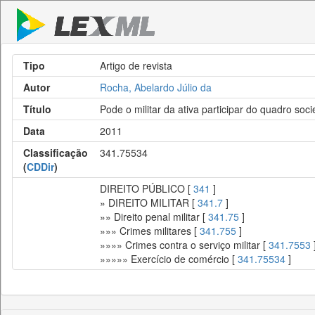
Tipo
Artigo de revista
Autor
Rocha, Abelardo Júlio da
Título
Pode o militar da ativa participar do quadro soc
Data
2011
Classificação
341.75534
(
CDDir
)
DIREITO PÚBLICO [
341
]
» DIREITO MILITAR [
341.7
]
»» Direito penal militar [
341.75
]
»»» Crimes militares [
341.755
]
»»»» Crimes contra o serviço militar [
341.7553
»»»»» Exercício de comércio [
341.75534
]