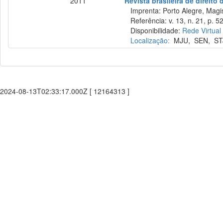
2011
Revista brasileira de direito
Imprenta: Porto Alegre, Magist
Referência: v. 13, n. 21, p. 5
Disponibilidade:
Rede Virtual
Localização:
MJU
,
SEN
,
ST
2024-08-13T02:33:17.000Z [ 12164313 ]