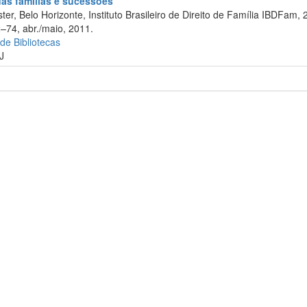
 das famílias e sucessões
er, Belo Horizonte, Instituto Brasileiro de Direito de Família IBDFam, 
2–74, abr./maio, 2011.
 de Bibliotecas
J