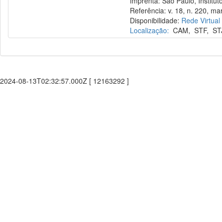
Imprenta: São Paulo, Instituto
Referência: v. 18, n. 220, mar
Disponibilidade:
Rede Virtual
Localização:
CAM
,
STF
,
ST
2024-08-13T02:32:57.000Z [ 12163292 ]