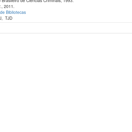
 Brasileiro de Ciências Criminais, 1993.
., 2011.
 de Bibliotecas
J
,
TJD