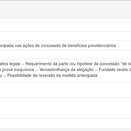
tecipada nas ações de concessão de benefícios previdenciários
itos legais -- Requerimento da parte (ou hipótese da concessão "de ofíci
e prova inequívoca -- Verossimilhança da alegação -- Fundado receio de
éu -- Possibilidade de reversão da medida antecipada.