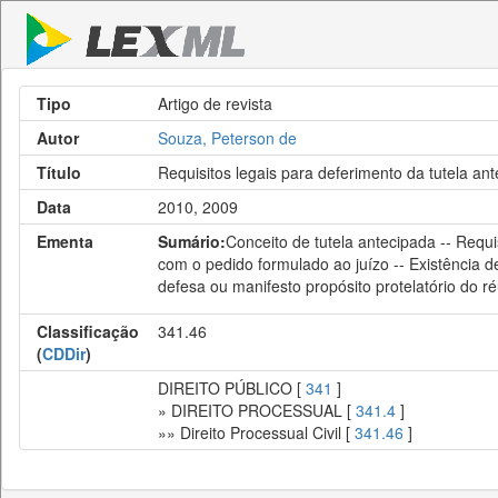
Tipo
Artigo de revista
Autor
Souza, Peterson de
Título
Requisitos legais para deferimento da tutela an
Data
2010, 2009
Ementa
Sumário:
Conceito de tutela antecipada -- Requis
com o pedido formulado ao juízo -- Existência d
defesa ou manifesto propósito protelatório do r
Classificação
341.46
(
CDDir
)
DIREITO PÚBLICO [
341
]
» DIREITO PROCESSUAL [
341.4
]
»» Direito Processual Civil [
341.46
]