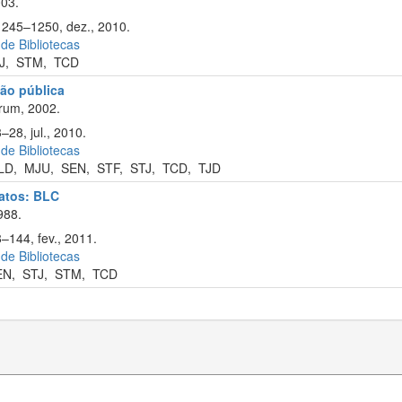
003.
 1245–1250, dez., 2010.
 de Bibliotecas
J
,
STM
,
TCD
ão pública
rum, 2002.
–28, jul., 2010.
 de Bibliotecas
LD
,
MJU
,
SEN
,
STF
,
STJ
,
TCD
,
TJD
ratos: BLC
988.
–144, fev., 2011.
 de Bibliotecas
EN
,
STJ
,
STM
,
TCD