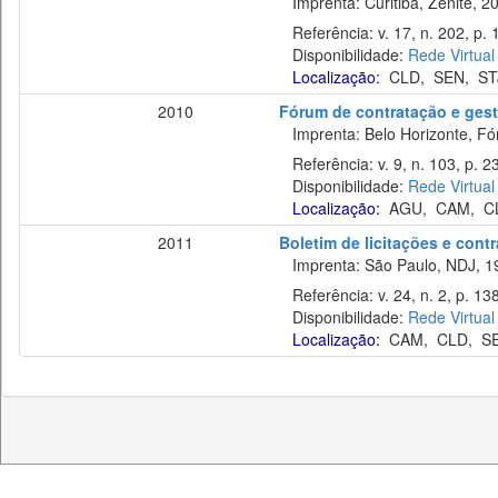
Imprenta: Curitiba, Zênite, 2
Referência: v. 17, n. 202, p.
Disponibilidade:
Rede Virtual
Localização:
CLD
,
SEN
,
ST
2010
Fórum de contratação e gest
Imprenta: Belo Horizonte, Fó
Referência: v. 9, n. 103, p. 23
Disponibilidade:
Rede Virtual
Localização:
AGU
,
CAM
,
C
2011
Boletim de licitações e cont
Imprenta: São Paulo, NDJ, 1
Referência: v. 24, n. 2, p. 138
Disponibilidade:
Rede Virtual
Localização:
CAM
,
CLD
,
S