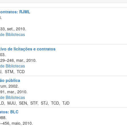
 contratos: RJML
6.
33, set., 2010.
 de Bibliotecas
tivo de licitações e contratos
003.
229–246, mar., 2010.
 de Bibliotecas
J
,
STM
,
TCD
ão pública
rum, 2002.
–91, mar., 2010.
 de Bibliotecas
LD
,
MJU
,
SEN
,
STF
,
STJ
,
TCD
,
TJD
ratos: BLC
988.
7–456, maio, 2010.