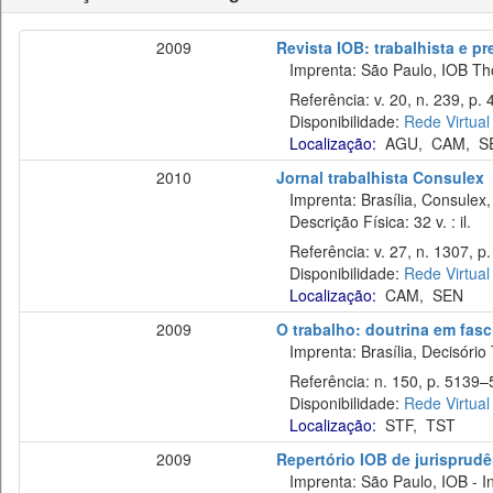
2009
Revista IOB: trabalhista e pre
Imprenta: São Paulo, IOB Th
Referência: v. 20, n. 239, p. 
Disponibilidade:
Rede Virtual
Localização:
AGU
,
CAM
,
S
2010
Jornal trabalhista Consulex
Imprenta: Brasília, Consulex,
Descrição Física: 32 v. : il.
Referência: v. 27, n. 1307, p. 
Disponibilidade:
Rede Virtual
Localização:
CAM
,
SEN
2009
O trabalho: doutrina em fas
Imprenta: Brasília, Decisório 
Referência: n. 150, p. 5139–5
Disponibilidade:
Rede Virtual
Localização:
STF
,
TST
2009
Repertório IOB de jurisprudên
Imprenta: São Paulo, IOB - In