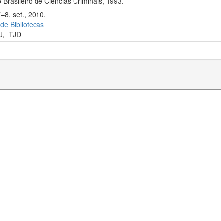
 Brasileiro de Ciências Criminais, 1993.
–8, set., 2010.
 de Bibliotecas
J
,
TJD