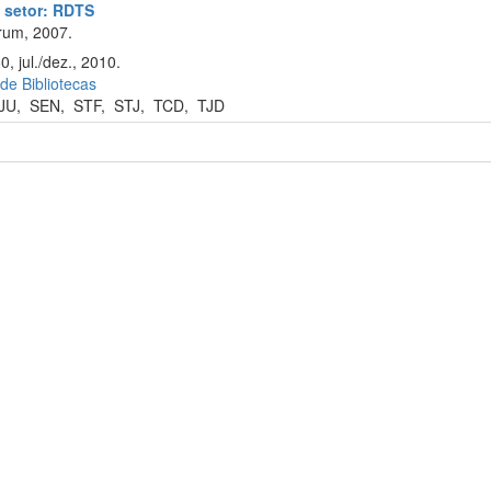
o setor: RDTS
rum, 2007.
, jul./dez., 2010.
 de Bibliotecas
JU
,
SEN
,
STF
,
STJ
,
TCD
,
TJD