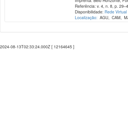
Imprenta: Belo Horizonte, Fó
Referência: v. 4, n. 8, p. 29–48
Disponibilidade:
Rede Virtual
Localização:
AGU
,
CAM
,
M
2024-08-13T02:33:24.000Z [ 12164645 ]