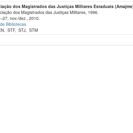
iação dos Magistrados das Justiças Militares Estaduais (Amajme
iação dos Magistrados das Justiças Militares, 1996.
3–27, nov./dez., 2010.
 de Bibliotecas
EN
,
STF
,
STJ
,
STM