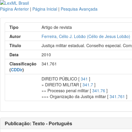
Página Anterior
|
Página Inicial
|
Pesquisa Avançada
Tipo
Artigo de revista
Autor
Ferreira, Célio J. Lobão (Célio de Jesus Lobão)
Título
Justiça militar estadual. Conselho especial. Co
Data
2010
Classificação
341.761
(
CDDir
)
DIREITO PÚBLICO [
341
]
» DIREITO MILITAR [
341.7
]
»» Processo penal militar [
341.76
]
»»» Organização da Justiça militar [
341.761
]
Publicação: Texto - Português