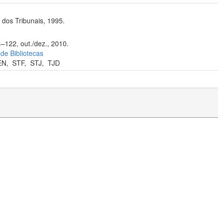
dos Tribunais, 1995.
4–122, out./dez., 2010.
 de Bibliotecas
EN
,
STF
,
STJ
,
TJD