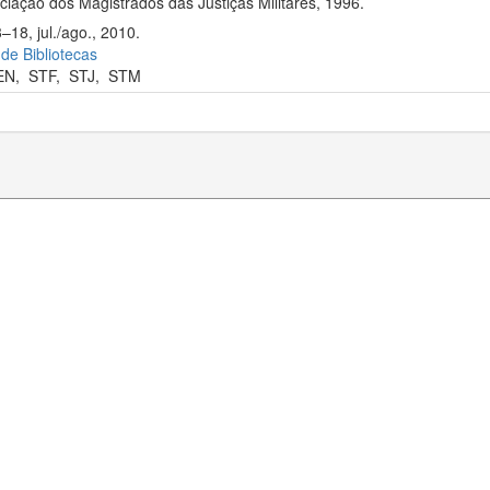
iação dos Magistrados das Justiças Militares, 1996.
–18, jul./ago., 2010.
 de Bibliotecas
EN
,
STF
,
STJ
,
STM