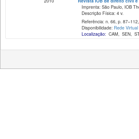
2010
Revista IOB de direito civil e 
Imprenta: São Paulo, IOB Th
Descrição Física: 4 v.
Referência: n. 66, p. 87–112, 
Disponibilidade:
Rede Virtual
Localização:
CAM
,
SEN
,
S