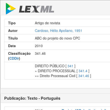
Tipo
Artigo de revista
Autor
Cardoso, Hélio Apoliano, 1951
Título
ABC do projeto do novo CPC
Data
2010
Classificação
341.46
(
CDDir
)
DIREITO PÚBLICO [
341
]
» DIREITO PROCESSUAL [
341.4
]
»» Direito Processual Civil [
341.46
]
Publicação: Texto - Português