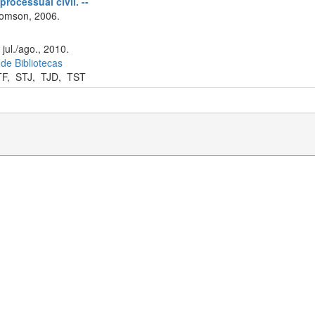
processual civil. --
omson, 2006.
jul./ago., 2010.
 de Bibliotecas
TF
,
STJ
,
TJD
,
TST