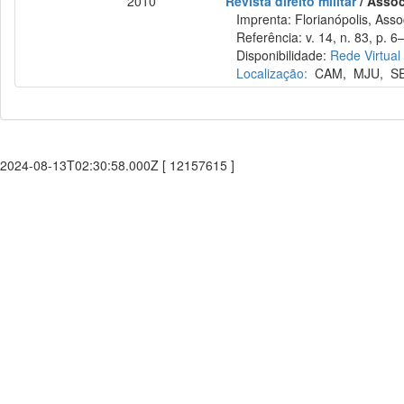
2010
Revista direito militar
/ Assoc
Imprenta: Florianópolis, Assoc
Referência: v. 14, n. 83, p. 6–
Disponibilidade:
Rede Virtual
Localização:
CAM
,
MJU
,
S
2024-08-13T02:30:58.000Z [ 12157615 ]