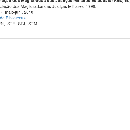
iação dos Magistrados das Justiças Militares Estaduais (Amajme
iação dos Magistrados das Justiças Militares, 1996.
7, maio/jun., 2010.
 de Bibliotecas
EN
,
STF
,
STJ
,
STM