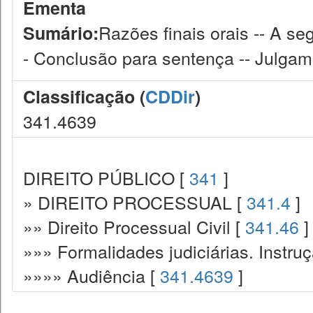
Ementa
Razões finais orais -- A se
Sumário:
- Conclusão para sentença -- Julgam
Classificação (
CDDir
)
341.4639
DIREITO PÚBLICO [
341
]
» DIREITO PROCESSUAL [
341.4
]
»» Direito Processual Civil [
341.46
]
»»» Formalidades judiciárias. Instru
»»»» Audiência [
341.4639
]