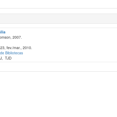
ília
omson, 2007.
23, fev./mar., 2010.
 de Bibliotecas
J
,
TJD