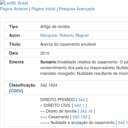
Página Anterior
|
Página Inicial
|
Pesquisa Avançada
Tipo
Artigo de revista
Autor
Marquesi, Roberto Wagner
Título
Acerca do casamento anulável
Data
2010
Ementa
Sumário:
Invalidade relativa do casamento: O pa
consentimento dos pais ou responsáveis; Nulida
mandato revogado; Nulidade resultante de inco
Classificação
342.1624
(
CDDir
)
DIREITO PRIVADO [
342
]
» DIREITO CIVIL [
342.1
]
»» Direito de família [
342.16
]
»»» Casamento [
342.162
]
»»»» Nulidade e anulação do casamento [
342.