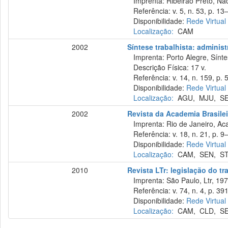
Imprenta: Ribeirão Preto, Naci
Referência: v. 5, n. 53, p. 13–
Disponibilidade:
Rede Virtual
Localização:
CAM
2002
Síntese trabalhista: administ
Imprenta: Porto Alegre, Sínte
Descrição Física: 17 v.
Referência: v. 14, n. 159, p. 5
Disponibilidade:
Rede Virtual
Localização:
AGU
,
MJU
,
S
2002
Revista da Academia Brasilei
Imprenta: Rio de Janeiro, Acad
Referência: v. 18, n. 21, p. 9–
Disponibilidade:
Rede Virtual
Localização:
CAM
,
SEN
,
S
2010
Revista LTr: legislação do tr
Imprenta: São Paulo, Ltr, 197
Referência: v. 74, n. 4, p. 39
Disponibilidade:
Rede Virtual
Localização:
CAM
,
CLD
,
S