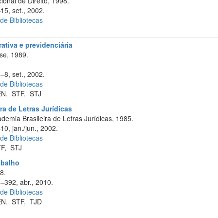
onal de Direito, 1998.
15, set., 2002.
 de Bibliotecas
rativa e previdenciária
se, 1989.
–8, set., 2002.
 de Bibliotecas
EN
,
STF
,
STJ
ra de Letras Jurídicas
emia Brasileira de Letras Jurídicas, 1985.
10, jan./jun., 2002.
 de Bibliotecas
TF
,
STJ
abalho
8.
1–392, abr., 2010.
 de Bibliotecas
EN
,
STF
,
TJD