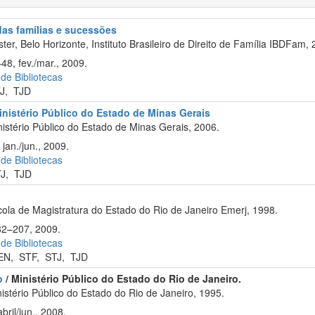
 das famílias e sucessões
er, Belo Horizonte, Instituto Brasileiro de Direito de Família IBDFam, 
48, fev./mar., 2009.
 de Bibliotecas
J
,
TJD
 Ministério Público do Estado de Minas Gerais
istério Público do Estado de Minas Gerais, 2006.
jan./jun., 2009.
 de Bibliotecas
J
,
TJD
ola de Magistratura do Estado do Rio de Janeiro Emerj, 1998.
182–207, 2009.
 de Bibliotecas
EN
,
STF
,
STJ
,
TJD
o
/ Ministério Público do Estado do Rio de Janeiro.
stério Público do Estado do Rio de Janeiro, 1995.
ril/jun., 2008.