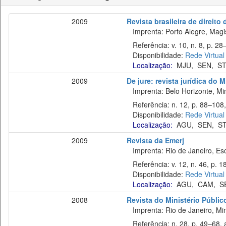
2009
Revista brasileira de direito
Imprenta: Porto Alegre, Magist
Referência: v. 10, n. 8, p. 28–
Disponibilidade:
Rede Virtual
Localização:
MJU
,
SEN
,
ST
2009
De jure: revista jurídica do
Imprenta: Belo Horizonte, Min
Referência: n. 12, p. 88–108, 
Disponibilidade:
Rede Virtual
Localização:
AGU
,
SEN
,
ST
2009
Revista da Emerj
Imprenta: Rio de Janeiro, Esc
Referência: v. 12, n. 46, p. 
Disponibilidade:
Rede Virtual
Localização:
AGU
,
CAM
,
S
2008
Revista do Ministério Públic
Imprenta: Rio de Janeiro, Mini
Referência: n. 28, p. 49–68, ab