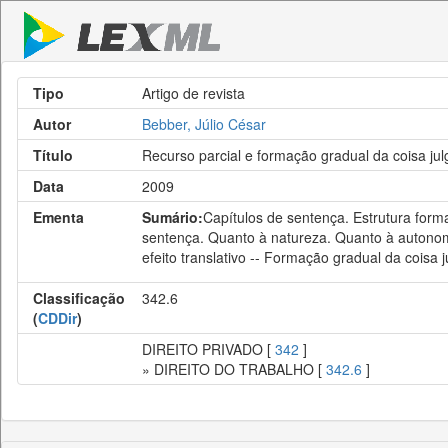
Tipo
Artigo de revista
Autor
Bebber, Júlio César
Título
Recurso parcial e formação gradual da coisa ju
Data
2009
Ementa
Sumário:
Capítulos de sentença. Estrutura forma
sentença. Quanto à natureza. Quanto à autonomia
efeito translativo -- Formação gradual da coisa 
Classificação
342.6
(
CDDir
)
DIREITO PRIVADO [
342
]
» DIREITO DO TRABALHO [
342.6
]