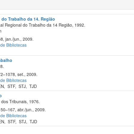
l do Trabalho da 14. Região
al Regional do Trabalho da 14 Região, 1992.
m
8, jan./jun., 2009.
 de Bibliotecas
rabalho
8.
72–1078, set., 2009.
 de Bibliotecas
EN
,
STF
,
STJ
,
TJD
o
dos Tribunais, 1976.
150–167, abr./jun., 2009.
 de Bibliotecas
EN
,
STF
,
STJ
,
TJD