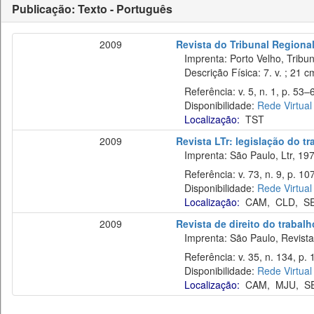
Publicação: Texto - Português
2009
Revista do Tribunal Regiona
Imprenta: Porto Velho, Tribun
Descrição Física: 7. v. ; 21 c
Referência: v. 5, n. 1, p. 53–6
Disponibilidade:
Rede Virtual
Localização:
TST
2009
Revista LTr: legislação do t
Imprenta: São Paulo, Ltr, 197
Referência: v. 73, n. 9, p. 10
Disponibilidade:
Rede Virtual
Localização:
CAM
,
CLD
,
S
2009
Revista de direito do trabalh
Imprenta: São Paulo, Revista 
Referência: v. 35, n. 134, p. 
Disponibilidade:
Rede Virtual
Localização:
CAM
,
MJU
,
S